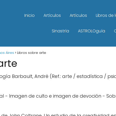
Inicio
Artículos
Artículos
Libros de
Sinastría
ASTROLOguía
os Aires
Libros sobre arte
arte
ogía Barbault, André (Ref.: arte / estadística / psi
al - Imagen de culto e imagen de devoción - Sobr
e John Coltrane. Un estudio de la creatividad en