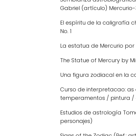
Gabriel (artículo) Mercurio-
El espíritu de la caligrafía 
No. 1
La estatua de Mercurio por M
The Statue of Mercury by Min
Una figura zodiacal en la c
Curso de interpretacao: as q
temperamentos / pintura / a
Estudios de astrología Tomo 
personajes)
Signs of the Zodiac (Ref.: ar