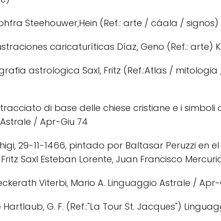
hfra Steehouwer,Hein (Ref.: arte / cáala / signos)
straciones caricaturíticas Díaz, Geno (Ref.: arte) K
grafia astrologica Saxl, Fritz (Ref.:Atlas / mitologia
racciato di base delle chiese cristiane e i simboli 
Astrale / Apr-Giu 74
igi, 29-11-1466, pintado por Baltasar Peruzzi en
a Fritz Saxl Esteban Lorente, Juan Francisco Mercu
ckerath Viterbi, Mario A. Linguaggio Astrale / Apr-
te Hartlaub, G. F. (Ref.:"La Tour St. Jacques") Lingua