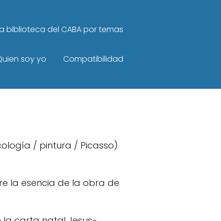
 la biblioteca del CABA por temas
Quien soy yo
Compatibilidad
cología / pintura / Picasso)
e la esencia de la obra de
 la carta natal Jesus-