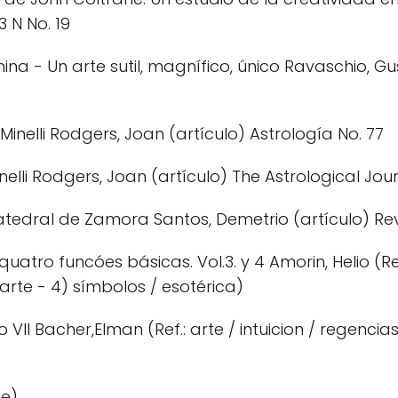
3 N No. 19
china - Un arte sutil, magnífico, único Ravaschio, G
inelli Rodgers, Joan (artículo) Astrología No. 77
elli Rodgers, Joan (artículo) The Astrological Jou
atedral de Zamora Santos, Demetrio (artículo) Rev
uatro funcóes básicas. Vol.3. y 4 Amorin, Helio (Re
rte - 4) símbolos / esotérica)
VII Bacher,Elman (Ref.: arte / intuicion / regencia
te)